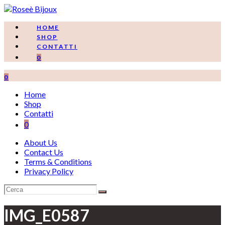
Salta
al
contenuto
HOME
SHOP
CONTATTI
0
0
Home
Shop
Contatti
0
About Us
Contact Us
Terms & Conditions
Privacy Policy
IMG_E0587