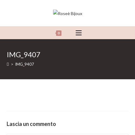
Salta
al
contenuto
0
IMG_9407
>
IMG_9407
Lascia un commento