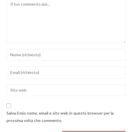
Comment
Inserisci
il
tuo
Inserisci
nome
il
o
tuo
Enter
nome
indirizzo
your
utente
email
website
per
per
URL
commentare
Salva il mio nome, email e sito web in questo browser per la
commentare
(optional)
prossima volta che commento.