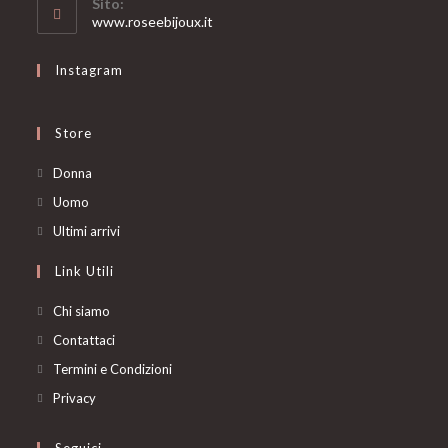
Sito:
application
www.roseebijoux.it
Instagram
Store
Opens
Donna
in
Opens
Uomo
a
in
Opens
Ultimi arrivi
new
a
in
Link Utili
tab
new
a
tab
new
Chi siamo
tab
Contattaci
Termini e Condizioni
Privacy
Seguici