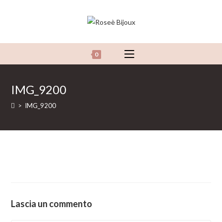
Salta
al
contenuto
0
IMG_9200
>
IMG_9200
Lascia un commento