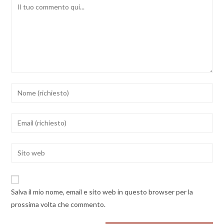
Comment
Inserisci
il
tuo
Inserisci
nome
il
o
tuo
Enter
nome
indirizzo
your
utente
email
website
per
per
URL
commentare
Salva il mio nome, email e sito web in questo browser per la
commentare
(optional)
prossima volta che commento.