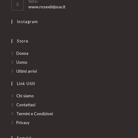
Sito:
application
www.roseebijoux.it
Instagram
Store
Opens
Donna
in
Opens
Uomo
a
in
Opens
Ultimi arrivi
new
a
in
Link Utili
tab
new
a
tab
new
Chi siamo
tab
Contattaci
Termini e Condizioni
Privacy
Seguici