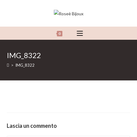
Salta
al
contenuto
0
IMG_8322
>
IMG_8322
Lascia un commento