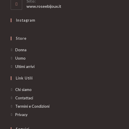
Sito:
application
www.roseebijoux.it
Instagram
Store
Opens
Donna
in
Opens
Uomo
a
in
Opens
Ultimi arrivi
new
a
in
Link Utili
tab
new
a
tab
new
Chi siamo
tab
Contattaci
Termini e Condizioni
Privacy
Seguici