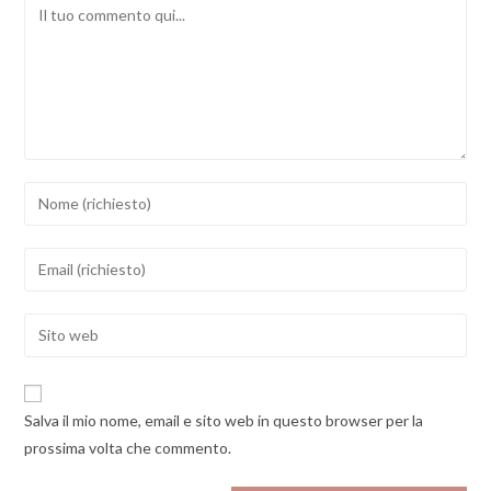
Comment
Inserisci
il
tuo
Inserisci
nome
il
o
tuo
Enter
nome
indirizzo
your
utente
email
website
per
per
URL
commentare
Salva il mio nome, email e sito web in questo browser per la
commentare
(optional)
prossima volta che commento.