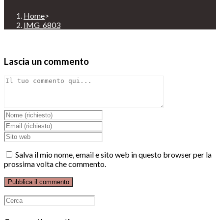
Home
>
IMG_6803
Lascia un commento
Comment
Inserisci
il
Inserisci
tuo
il
Enter
nome
tuo
your
o
indirizzo
website
Salva il mio nome, email e sito web in questo browser per la
nome
email
URL
prossima volta che commento.
utente
per
(optional)
per
commentare
commentare
Ricerca
per: