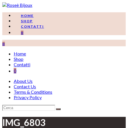
Salta
al
contenuto
HOME
SHOP
CONTATTI
0
0
Home
Shop
Contatti
0
About Us
Contact Us
Terms & Conditions
Privacy Policy
IMG_6803