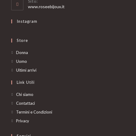
Sito:
application
www.roseebijoux.it
Instagram
Store
Opens
Donna
in
Opens
Uomo
a
in
Opens
Ultimi arrivi
new
a
in
Link Utili
tab
new
a
tab
new
Chi siamo
tab
Contattaci
Termini e Condizioni
Privacy
Seguici