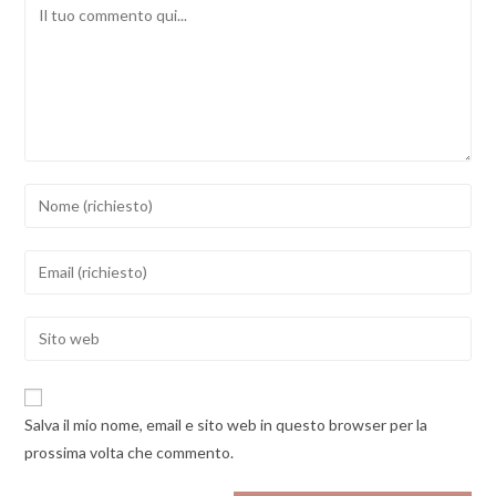
Comment
Inserisci
il
tuo
Inserisci
nome
il
o
tuo
Enter
nome
indirizzo
your
utente
email
website
per
per
URL
commentare
Salva il mio nome, email e sito web in questo browser per la
commentare
(optional)
prossima volta che commento.