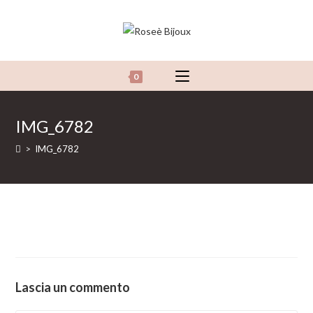
Salta
al
contenuto
0
IMG_6782
>
IMG_6782
Lascia un commento