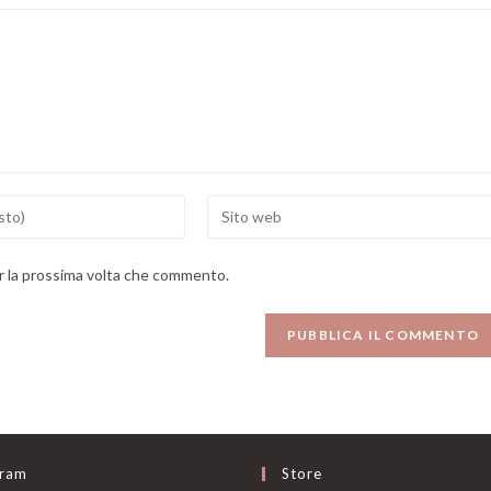
Enter
your
website
er la prossima volta che commento.
URL
(optional)
gram
Store