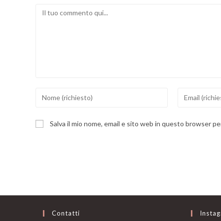
Comment
Inserisci
Inserisci
il
il
tuo
tuo
Salva il mio nome, email e sito web in questo browser p
nome
indirizzo
o
email
nome
per
utente
commentare
per
commentare
Contatti
Insta