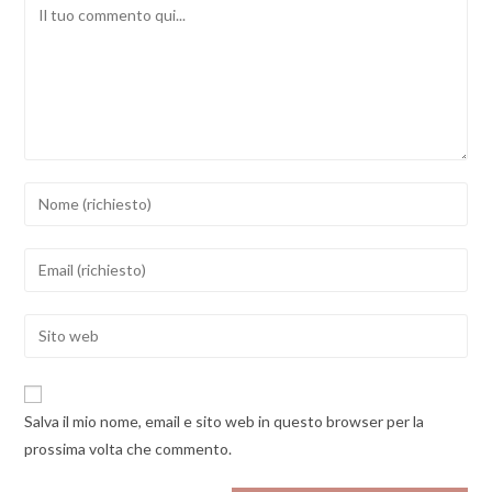
Comment
Inserisci
il
tuo
Inserisci
nome
il
o
tuo
Enter
nome
indirizzo
your
utente
email
website
per
per
URL
commentare
Salva il mio nome, email e sito web in questo browser per la
commentare
(optional)
prossima volta che commento.