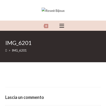
Salta
al
contenuto
0
IMG_6201
>
IMG_6201
Lascia un commento