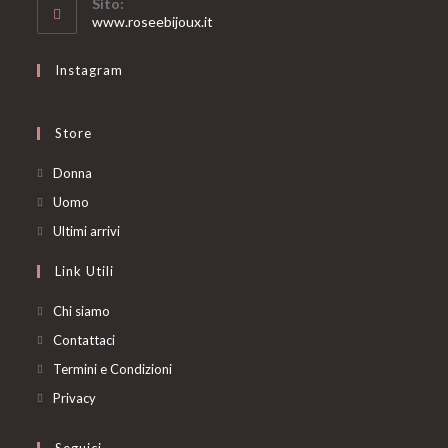
Sito:
application
www.roseebijoux.it
Instagram
Store
Opens
Donna
in
Opens
Uomo
a
in
Opens
Ultimi arrivi
new
a
in
Link Utili
tab
new
a
tab
new
Chi siamo
tab
Contattaci
Termini e Condizioni
Privacy
Seguici