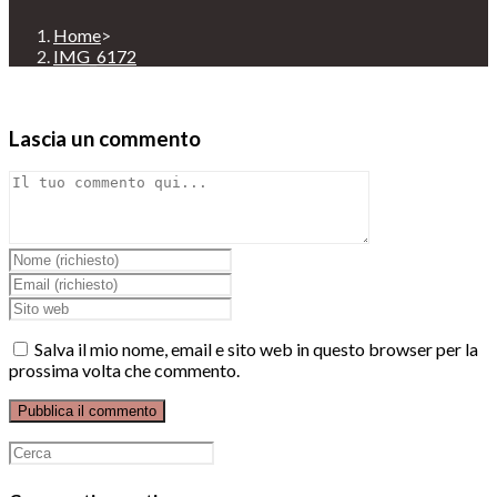
Home
>
IMG_6172
Lascia un commento
Comment
Inserisci
il
Inserisci
tuo
il
Enter
nome
tuo
your
o
indirizzo
website
Salva il mio nome, email e sito web in questo browser per la
nome
email
URL
prossima volta che commento.
utente
per
(optional)
per
commentare
commentare
Ricerca
per: