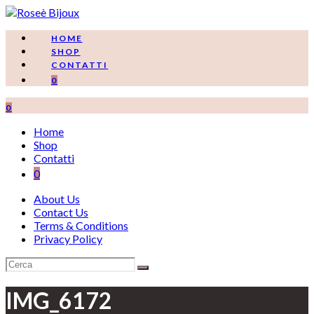
Salta
al
contenuto
HOME
SHOP
CONTATTI
0
0
Home
Shop
Contatti
0
About Us
Contact Us
Terms & Conditions
Privacy Policy
IMG_6172