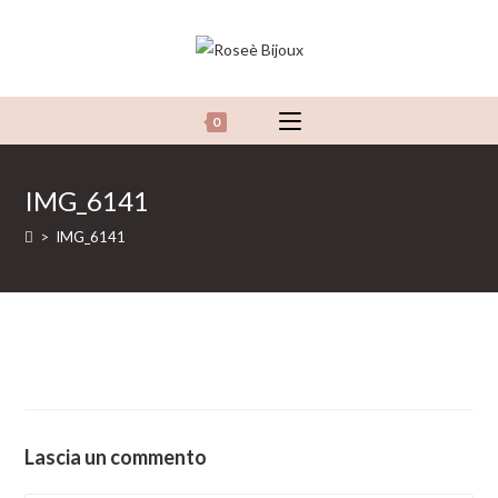
Salta
al
contenuto
0
IMG_6141
>
IMG_6141
Lascia un commento