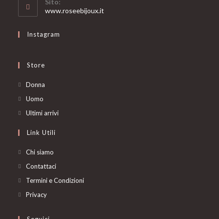
Sito:
application
www.roseebijoux.it
Instagram
Store
Opens
Donna
in
Opens
Uomo
a
in
Opens
Ultimi arrivi
new
a
in
Link Utili
tab
new
a
tab
new
Chi siamo
tab
Contattaci
Termini e Condizioni
Privacy
Seguici