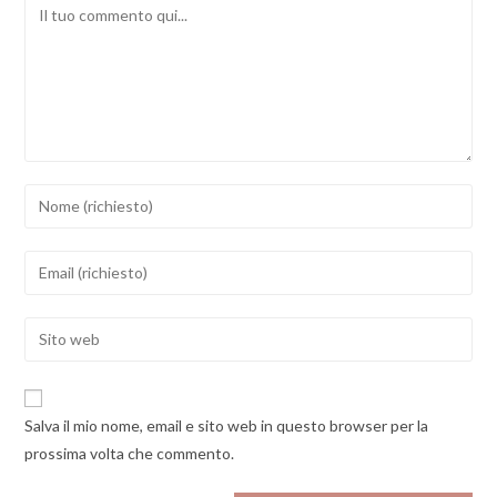
Comment
Inserisci
il
tuo
Inserisci
nome
il
o
tuo
Enter
nome
indirizzo
your
utente
email
website
per
per
URL
commentare
Salva il mio nome, email e sito web in questo browser per la
commentare
(optional)
prossima volta che commento.