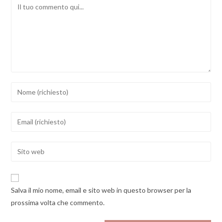
Comment
Inserisci
il
tuo
Inserisci
nome
il
o
tuo
Enter
nome
indirizzo
your
utente
email
website
per
per
URL
commentare
Salva il mio nome, email e sito web in questo browser per la
commentare
(optional)
prossima volta che commento.