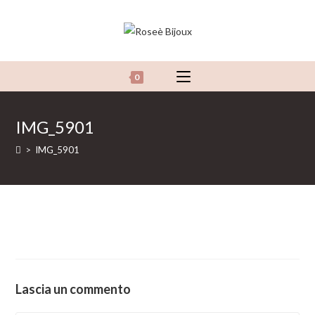
Salta
al
contenuto
0
IMG_5901
>
IMG_5901
Lascia un commento