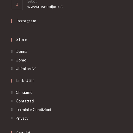
Sito:
application
www.roseebijoux.it
Instagram
Store
Opens
Donna
in
Opens
Uomo
a
in
Opens
Ultimi arrivi
new
a
in
Link Utili
tab
new
a
tab
new
Chi siamo
tab
Contattaci
Termini e Condizioni
Privacy
Seguici