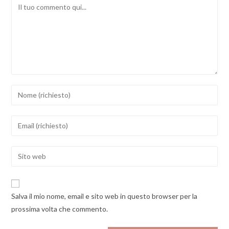
Comment
Inserisci
il
tuo
Inserisci
nome
il
o
tuo
Enter
nome
indirizzo
your
utente
email
website
per
per
URL
commentare
Salva il mio nome, email e sito web in questo browser per la
commentare
(optional)
prossima volta che commento.