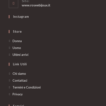
Sito:
application
www.roseebijoux.it
Instagram
Store
Opens
Donna
in
Opens
Uomo
a
in
Opens
Ultimi arrivi
new
a
in
Link Utili
tab
new
a
tab
new
Chi siamo
tab
Contattaci
Termini e Condizioni
Privacy
Seguici