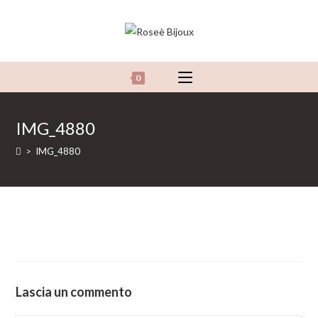
Salta
al
contenuto
0
IMG_4880
>
IMG_4880
Lascia un commento