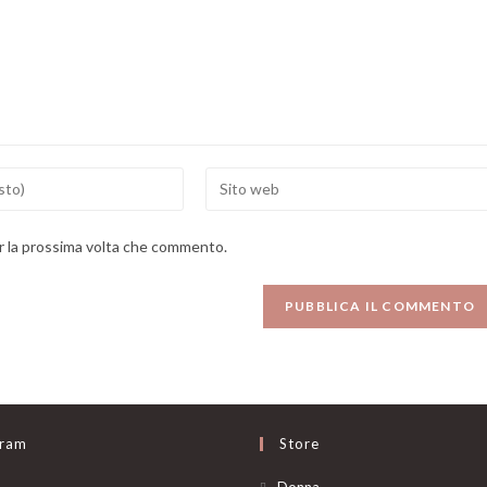
Enter
your
website
er la prossima volta che commento.
URL
(optional)
gram
Store
Opens
Donna