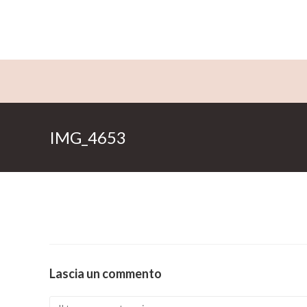
Salta
al
contenuto
IMG_4653
Lascia un commento
Comment