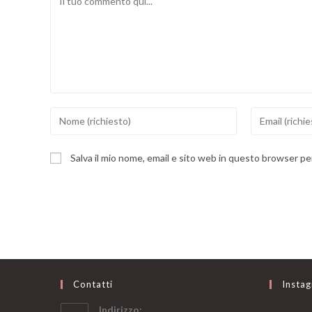
Inserisci
Inserisci
il
il
tuo
tuo
Salva il mio nome, email e sito web in questo browser p
nome
indirizzo
o
email
nome
per
utente
commentare
per
commentare
Contatti
Insta
Indirizzo: