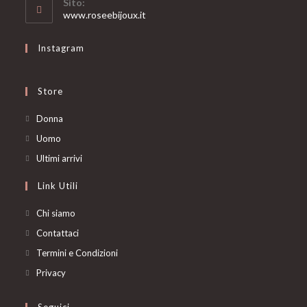
Sito:
application
www.roseebijoux.it
Instagram
Store
Opens
Donna
in
Opens
Uomo
a
in
Opens
Ultimi arrivi
new
a
in
Link Utili
tab
new
a
tab
new
Chi siamo
tab
Contattaci
Termini e Condizioni
Privacy
Seguici