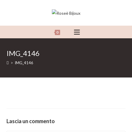
Salta
al
contenuto
0
IMG_4146
>
IMG_4146
Lascia un commento