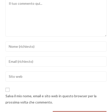
Comment
Inserisci
il
tuo
Inserisci
nome
il
o
tuo
Enter
nome
indirizzo
your
utente
email
website
per
per
URL
commentare
Salva il mio nome, email e sito web in questo browser per la
commentare
(optional)
prossima volta che commento.