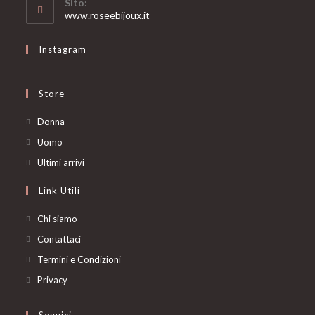
Sito:
application
www.roseebijoux.it
Instagram
Store
Opens
Donna
in
Opens
Uomo
a
in
Opens
Ultimi arrivi
new
a
in
Link Utili
tab
new
a
tab
new
Chi siamo
tab
Contattaci
Termini e Condizioni
Privacy
Seguici