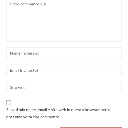
Comment
Inserisci
il
tuo
Inserisci
nome
il
o
tuo
Enter
nome
indirizzo
your
utente
email
website
per
per
URL
commentare
Salva il mio nome, email e sito web in questo browser per la
commentare
(optional)
prossima volta che commento.