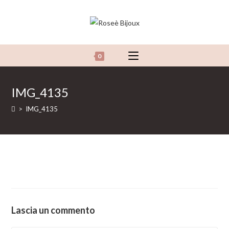
Salta
al
contenuto
0
IMG_4135
>
IMG_4135
Lascia un commento