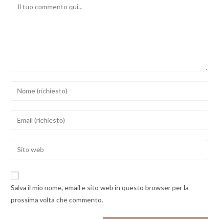
Comment
Inserisci
il
tuo
Inserisci
nome
il
o
tuo
Enter
nome
indirizzo
your
utente
email
website
per
per
URL
commentare
Salva il mio nome, email e sito web in questo browser per la
commentare
(optional)
prossima volta che commento.