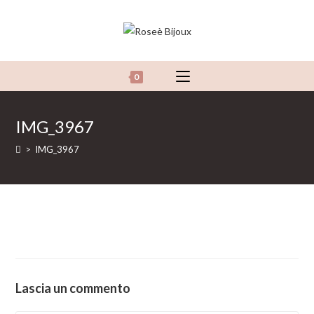
Salta
al
contenuto
0
IMG_3967
>
IMG_3967
Lascia un commento