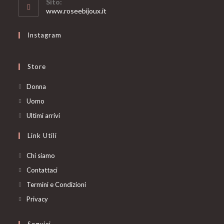
Sito:
application
www.roseebijoux.it
Instagram
Store
Opens
Donna
in
Opens
Uomo
a
in
Opens
Ultimi arrivi
new
a
in
Link Utili
tab
new
a
tab
new
Chi siamo
tab
Contattaci
Termini e Condizioni
Privacy
Seguici