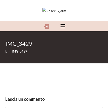
Salta
al
contenuto
0
IMG_3429
>
IMG_3429
Lascia un commento