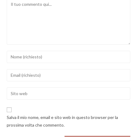
Comment
Inserisci
il
tuo
Inserisci
nome
il
o
tuo
Enter
nome
indirizzo
your
utente
email
website
per
per
URL
commentare
Salva il mio nome, email e sito web in questo browser per la
commentare
(optional)
prossima volta che commento.