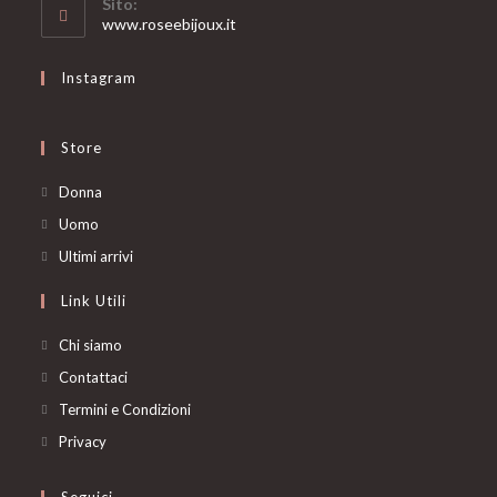
Sito:
application
www.roseebijoux.it
Instagram
Store
Opens
Donna
in
Opens
Uomo
a
in
Opens
Ultimi arrivi
new
a
in
Link Utili
tab
new
a
tab
new
Chi siamo
tab
Contattaci
Termini e Condizioni
Privacy
Seguici