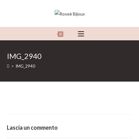
Salta
al
contenuto
0
IMG_2940
>
IMG_2940
Lascia un commento