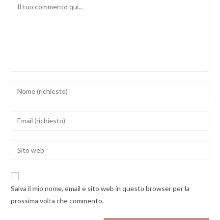
Comment
Inserisci
il
tuo
Inserisci
nome
il
o
tuo
Enter
nome
indirizzo
your
utente
email
website
per
per
URL
commentare
Salva il mio nome, email e sito web in questo browser per la
commentare
(optional)
prossima volta che commento.