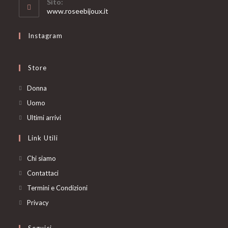
Sito:
application
www.roseebijoux.it
Instagram
Store
Opens
Donna
in
Opens
Uomo
a
in
Opens
Ultimi arrivi
new
a
in
Link Utili
tab
new
a
tab
new
Chi siamo
tab
Contattaci
Termini e Condizioni
Privacy
Seguici