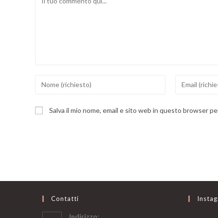
Inserisci
Inserisci
il
il
tuo
tuo
Salva il mio nome, email e sito web in questo browser p
nome
indirizzo
o
email
nome
per
utente
commentare
per
commentare
Contatti
Insta
Indirizzo: