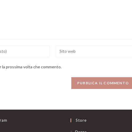
Enter
your
website
er la prossima volta che commento.
URL
(optional)
gram
Store
Opens
Donna