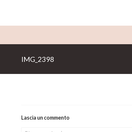
Salta
al
contenuto
IMG_2398
Lascia un commento
Comment