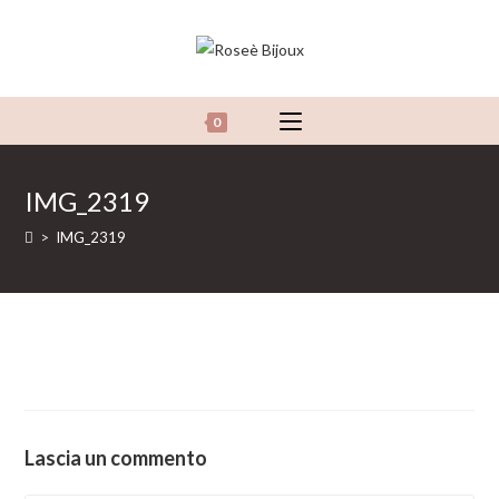
Salta
al
contenuto
0
IMG_2319
>
IMG_2319
Lascia un commento