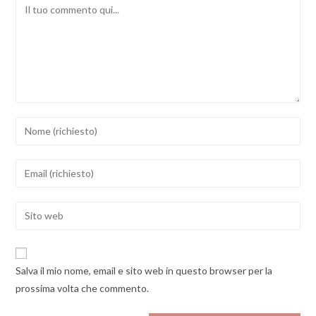
Comment
Inserisci
il
tuo
Inserisci
nome
il
o
tuo
Enter
nome
indirizzo
your
utente
email
website
per
per
URL
commentare
Salva il mio nome, email e sito web in questo browser per la
commentare
(optional)
prossima volta che commento.