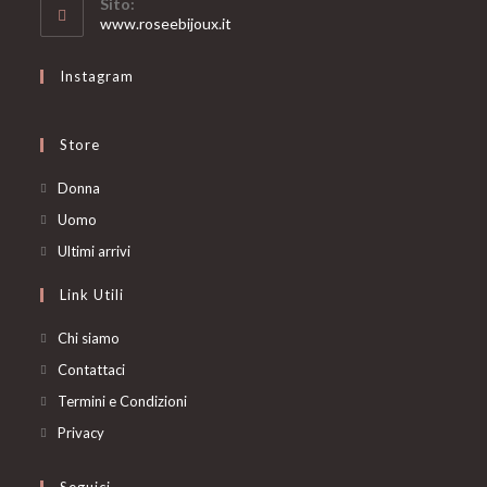
Sito:
application
www.roseebijoux.it
Instagram
Store
Opens
Donna
in
Opens
Uomo
a
in
Opens
Ultimi arrivi
new
a
in
Link Utili
tab
new
a
tab
new
Chi siamo
tab
Contattaci
Termini e Condizioni
Privacy
Seguici