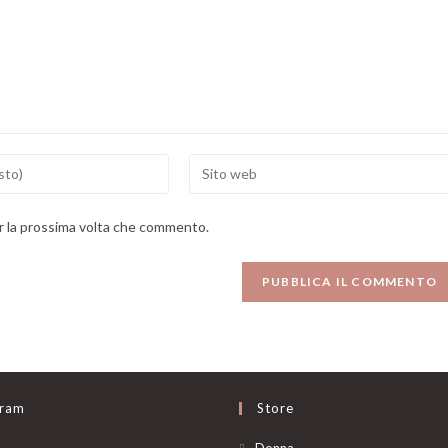
Enter
your
website
er la prossima volta che commento.
URL
(optional)
gram
Store
Opens
Donna