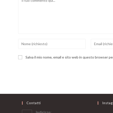
Inserisci
Inserisci
il
il
tuo
tuo
Salva il mio nome, email e sito web in questo browser p
nome
indirizzo
o
email
nome
per
utente
commentare
per
commentare
Contatti
Insta
Indirizzo: