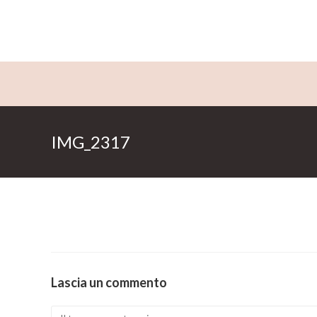
Salta
al
contenuto
IMG_2317
Lascia un commento
Comment