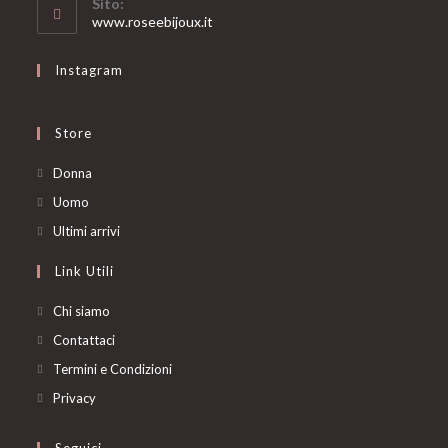
Sito:
application
www.roseebijoux.it
Instagram
Store
Opens
Donna
in
Opens
Uomo
a
in
Opens
Ultimi arrivi
new
a
in
Link Utili
tab
new
a
tab
new
Chi siamo
tab
Contattaci
Termini e Condizioni
Privacy
Seguici