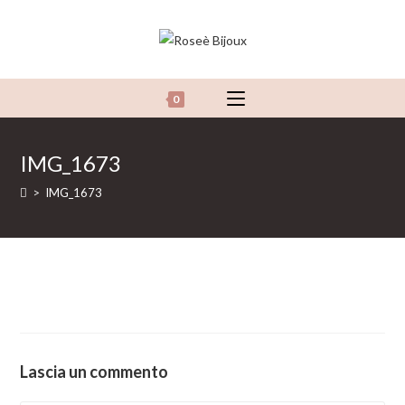
Salta
al
contenuto
0
IMG_1673
>
IMG_1673
Lascia un commento