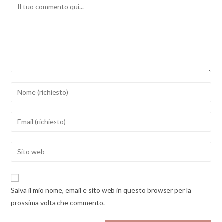
Comment
Inserisci
il
tuo
Inserisci
nome
il
o
tuo
Enter
nome
indirizzo
your
utente
email
website
per
per
URL
commentare
Salva il mio nome, email e sito web in questo browser per la
commentare
(optional)
prossima volta che commento.