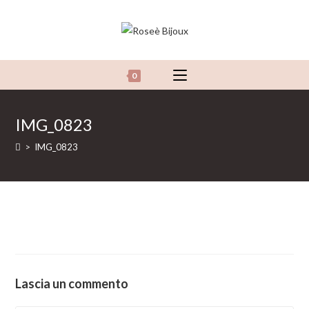
Salta
al
contenuto
0
IMG_0823
>
IMG_0823
Lascia un commento