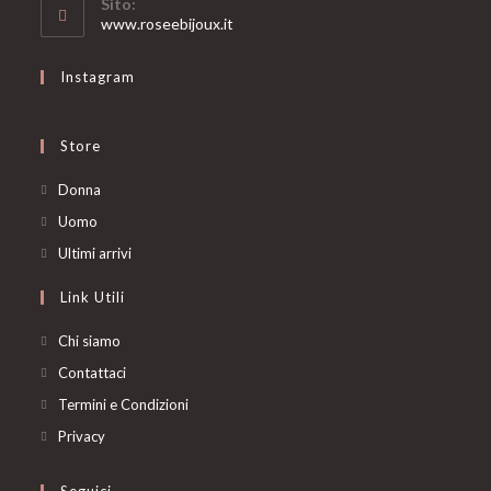
Sito:
application
www.roseebijoux.it
Instagram
Store
Opens
Donna
in
Opens
Uomo
a
in
Opens
Ultimi arrivi
new
a
in
Link Utili
tab
new
a
tab
new
Chi siamo
tab
Contattaci
Termini e Condizioni
Privacy
Seguici