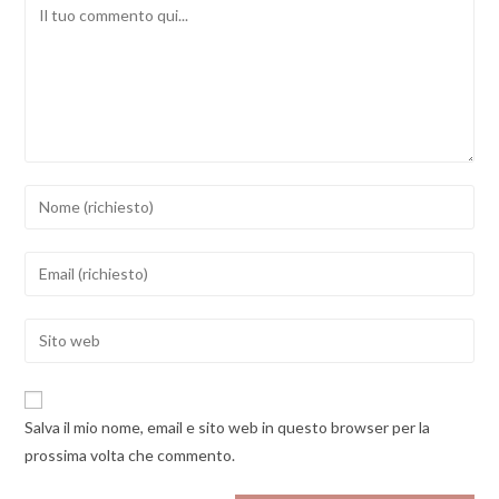
Comment
Inserisci
il
tuo
Inserisci
nome
il
o
tuo
Enter
nome
indirizzo
your
utente
email
website
per
per
URL
commentare
Salva il mio nome, email e sito web in questo browser per la
commentare
(optional)
prossima volta che commento.