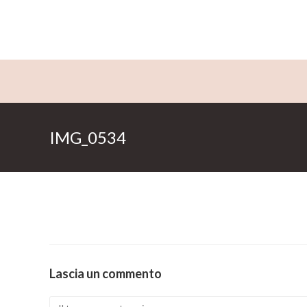
Salta
al
contenuto
IMG_0534
Lascia un commento
Comment