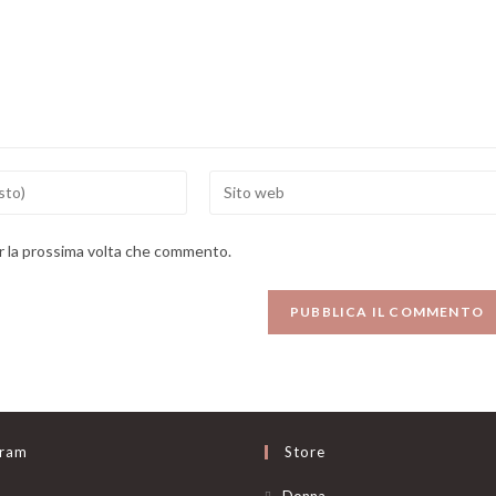
Enter
your
website
er la prossima volta che commento.
URL
(optional)
gram
Store
Opens
Donna