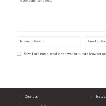
Inserisci
Inserisci
il
il
tuo
tuo
Salva il mio nome, email e sito web in questo browser p
nome
indirizzo
o
email
nome
per
utente
commentare
per
commentare
Contatti
Insta
Indirizzo: