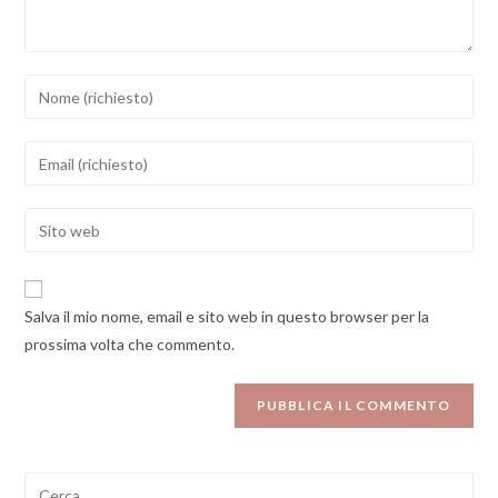
Inserisci
il
tuo
Inserisci
nome
il
o
tuo
Enter
nome
indirizzo
your
utente
email
website
per
per
URL
commentare
Salva il mio nome, email e sito web in questo browser per la
commentare
(optional)
prossima volta che commento.
Ricerca