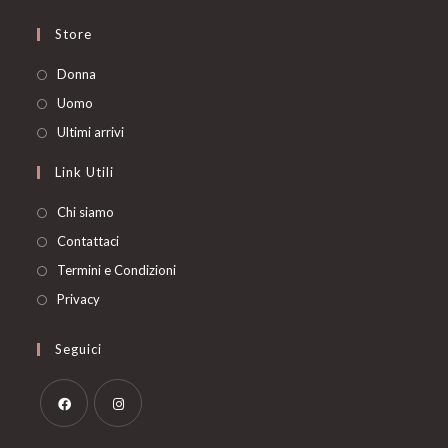
Store
Opens
Donna
in
Opens
Uomo
a
in
Opens
Ultimi arrivi
new
a
in
Link Utili
tab
new
a
tab
new
Chi siamo
tab
Contattaci
Termini e Condizioni
Privacy
Seguici
Opens
Opens