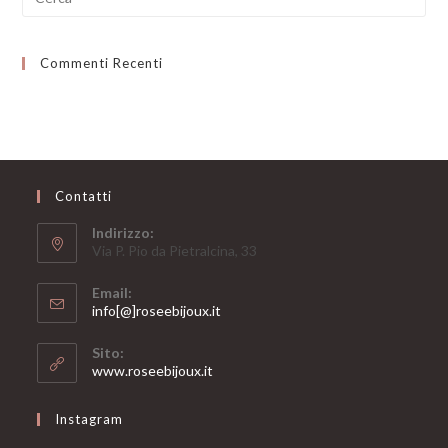
per:
Commenti Recenti
Contatti
Indirizzo:
Via P. Pio da Pietralcina, 33
Email:
Opens
info[@]roseebijoux.it
in
your
Sito:
application
www.roseebijoux.it
Instagram