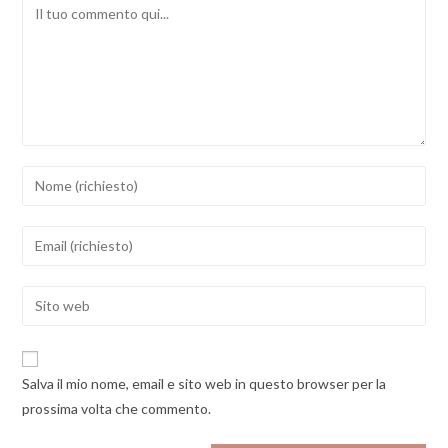
Comment
Inserisci
il
tuo
Inserisci
nome
il
o
tuo
Enter
nome
indirizzo
your
utente
email
website
per
per
URL
commentare
Salva il mio nome, email e sito web in questo browser per la
commentare
(optional)
prossima volta che commento.