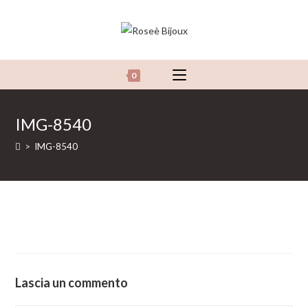
Salta
al
contenuto
0
IMG-8540
>
IMG-8540
Lascia un commento