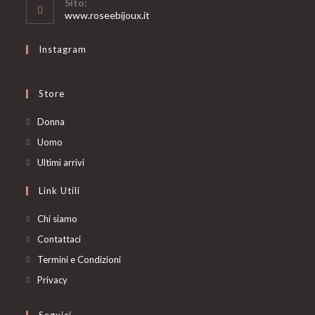
Sito:
application
www.roseebijoux.it
Instagram
Store
Opens
Donna
in
Opens
Uomo
a
in
Opens
Ultimi arrivi
new
a
in
Link Utili
tab
new
a
tab
new
Chi siamo
tab
Contattaci
Termini e Condizioni
Privacy
Seguici