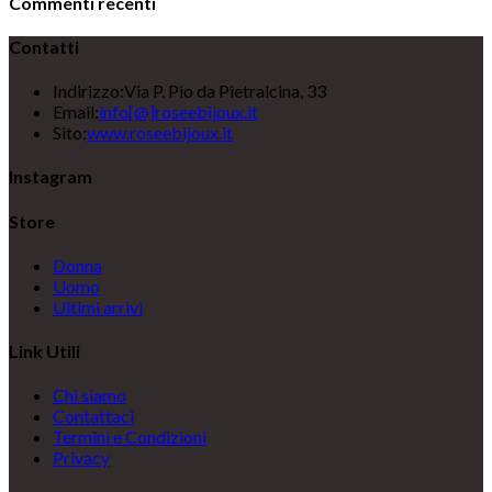
Commenti recenti
Contatti
Indirizzo:
Via P. Pio da Pietralcina, 33
Opens
Email:
info[@]roseebijoux.it
in
Sito:
www.roseebijoux.it
your
application
Instagram
Store
Opens
Donna
Opens
in
Uomo
in
a
Opens
Ultimi arrivi
a
new
in
new
tab
a
Link Utili
tab
new
tab
Chi siamo
Contattaci
Termini e Condizioni
Privacy