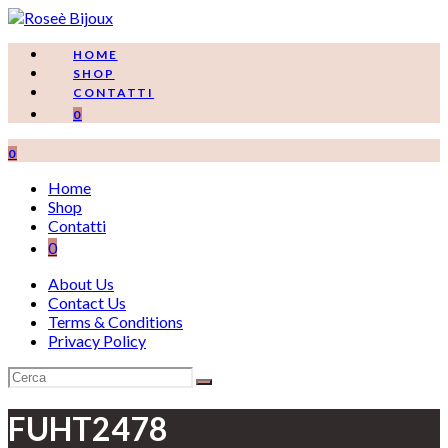
Salta
al
contenuto
HOME
SHOP
CONTATTI
0
0
Home
Shop
Contatti
0
About Us
Contact Us
Terms & Conditions
Privacy Policy
FUHT2478