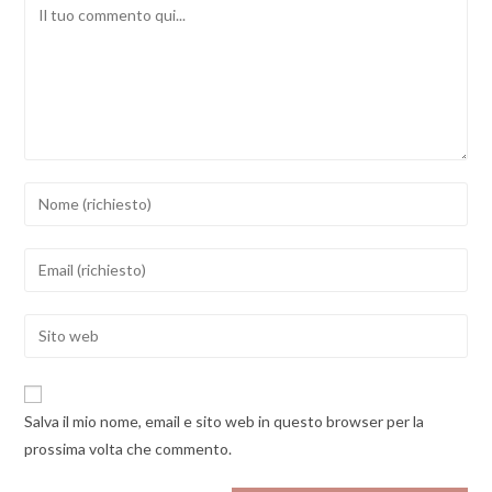
Comment
Inserisci
il
tuo
Inserisci
nome
il
o
tuo
Enter
nome
indirizzo
your
utente
email
website
per
per
URL
commentare
Salva il mio nome, email e sito web in questo browser per la
commentare
(optional)
prossima volta che commento.