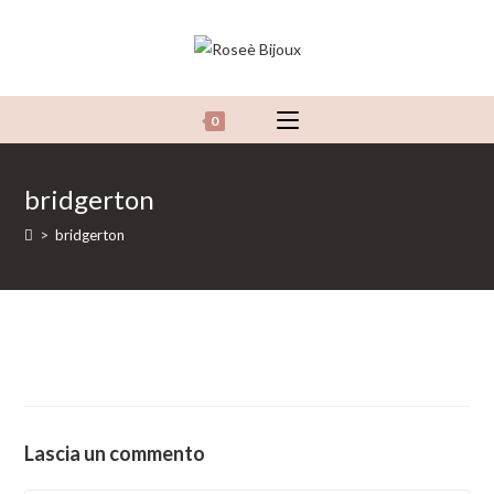
Salta
al
contenuto
0
bridgerton
>
bridgerton
Lascia un commento