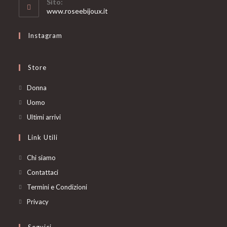
Sito:
application
www.roseebijoux.it
Instagram
Store
Opens
Donna
in
Opens
Uomo
a
in
Opens
Ultimi arrivi
new
a
in
Link Utili
tab
new
a
tab
new
Chi siamo
tab
Contattaci
Termini e Condizioni
Privacy
Seguici