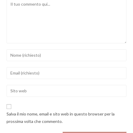
Comment
Inserisci
il
tuo
Inserisci
nome
il
o
tuo
Enter
nome
indirizzo
your
utente
email
website
per
per
URL
commentare
Salva il mio nome, email e sito web in questo browser per la
commentare
(optional)
prossima volta che commento.