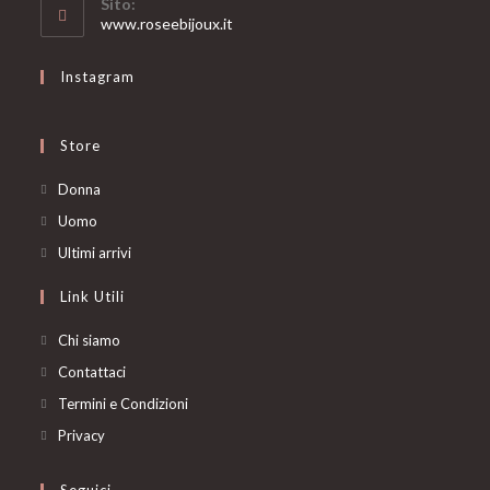
Sito:
application
www.roseebijoux.it
Instagram
Store
Opens
Donna
in
Opens
Uomo
a
in
Opens
Ultimi arrivi
new
a
in
Link Utili
tab
new
a
tab
new
Chi siamo
tab
Contattaci
Termini e Condizioni
Privacy
Seguici