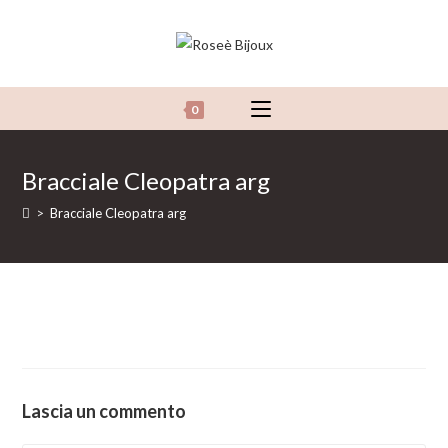
Salta
al
contenuto
0
Bracciale Cleopatra arg
>
Bracciale Cleopatra arg
Lascia un commento