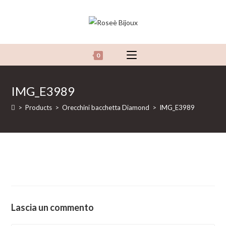
Salta
al
contenuto
0
IMG_E3989
>
Products
>
Orecchini bacchetta Diamond
>
IMG_E3989
Lascia un commento