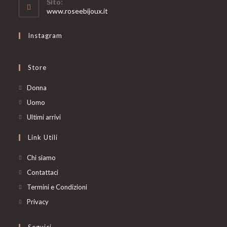
Sito:
application
www.roseebijoux.it
Instagram
Store
Opens
Donna
in
Opens
Uomo
a
in
Opens
Ultimi arrivi
new
a
in
Link Utili
tab
new
a
tab
new
Chi siamo
tab
Contattaci
Termini e Condizioni
Privacy
Seguici