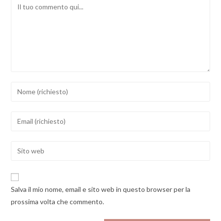
Comment
Inserisci
il
tuo
Inserisci
nome
il
o
tuo
Enter
nome
indirizzo
your
utente
email
website
per
per
URL
commentare
Salva il mio nome, email e sito web in questo browser per la
commentare
(optional)
prossima volta che commento.