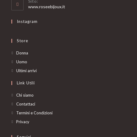
Sito:
application
www.roseebijoux.it
Instagram
Store
Opens
Donna
in
Opens
Uomo
a
in
Opens
Ultimi arrivi
new
a
in
Link Utili
tab
new
a
tab
new
Chi siamo
tab
Contattaci
Termini e Condizioni
Privacy
Seguici