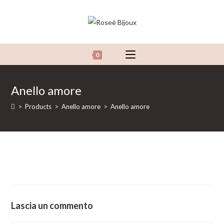
Salta
al
contenuto
0
Anello amore
>
Products
>
Anello amore
>
Anello amore
Lascia un commento