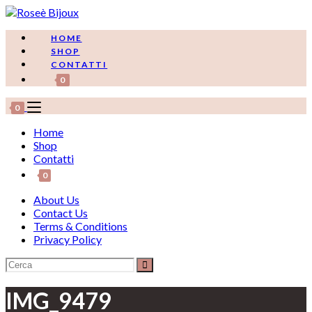
Salta
al
contenuto
HOME
SHOP
CONTATTI
0
0
Home
Shop
Contatti
0
About Us
Contact Us
Terms & Conditions
Privacy Policy
IMG_9479