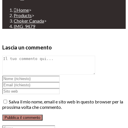
Home
>
Products
>
Choker Canada
>
IMG_9479
Lascia un commento
Comment
Inserisci
il
Inserisci
tuo
il
Enter
nome
tuo
your
o
indirizzo
website
Salva il mio nome, email e sito web in questo browser per la
nome
email
URL
prossima volta che commento.
utente
per
(optional)
per
commentare
commentare
Ricerca