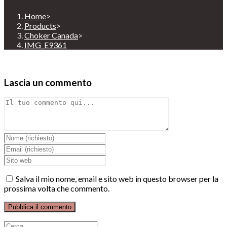
Home
>
Products
>
Choker Canada
>
IMG_E9361
Lascia un commento
Comment
Inserisci
il
Inserisci
tuo
il
Enter
nome
tuo
your
o
indirizzo
website
Salva il mio nome, email e sito web in questo browser per la
nome
email
URL
prossima volta che commento.
utente
per
(optional)
per
commentare
commentare
Ricerca