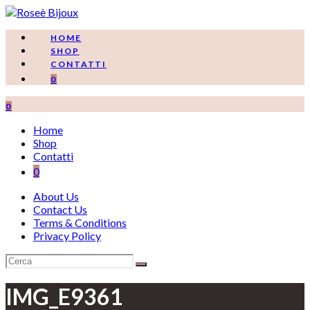
Salta
al
contenuto
HOME
SHOP
CONTATTI
0
0
Home
Shop
Contatti
0
About Us
Contact Us
Terms & Conditions
Privacy Policy
IMG_E9361