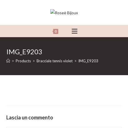
Salta
al
contenuto
0
IMG_E9203
>
Products
>
Bracciale tennis violet
>
IMG_E9203
Lascia un commento