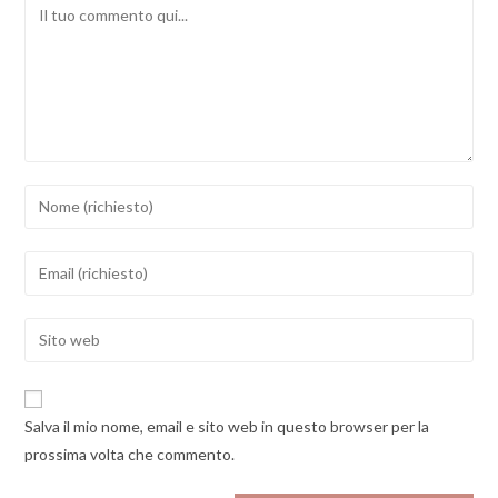
Comment
Inserisci
il
tuo
Inserisci
nome
il
o
tuo
Enter
nome
indirizzo
your
utente
email
website
per
per
URL
commentare
Salva il mio nome, email e sito web in questo browser per la
commentare
(optional)
prossima volta che commento.