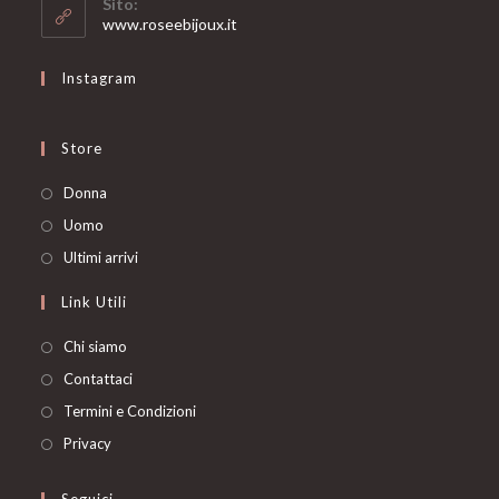
Sito:
application
www.roseebijoux.it
Instagram
Store
Opens
Donna
in
Opens
Uomo
a
in
Opens
Ultimi arrivi
new
a
in
Link Utili
tab
new
a
tab
new
Chi siamo
tab
Contattaci
Termini e Condizioni
Privacy
Seguici