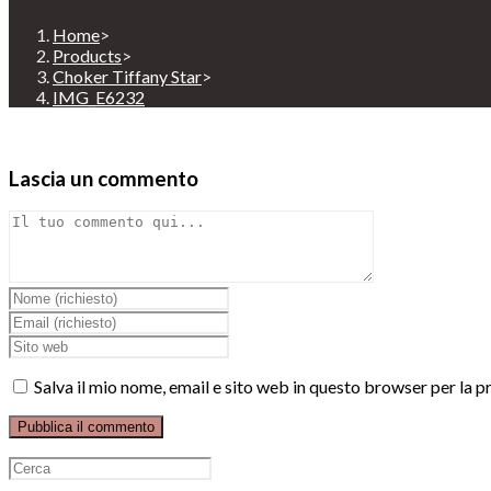
Home
>
Products
>
Choker Tiffany Star
>
IMG_E6232
Lascia un commento
Comment
Inserisci
il
Inserisci
tuo
il
Enter
nome
tuo
your
o
indirizzo
website
Salva il mio nome, email e sito web in questo browser per la
nome
email
URL
utente
per
(optional)
per
commentare
commentare
Ricerca
per: