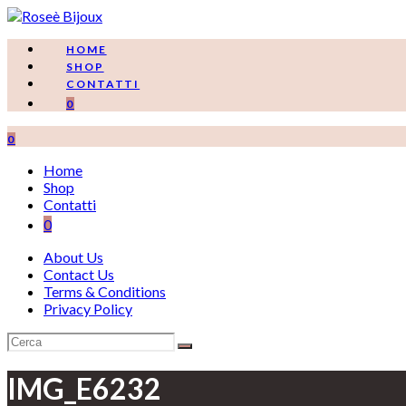
Salta
al
contenuto
HOME
SHOP
CONTATTI
0
0
Home
Shop
Contatti
0
About Us
Contact Us
Terms & Conditions
Privacy Policy
IMG_E6232