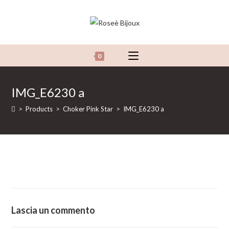
Salta
al
contenuto
0
IMG_E6230 a
>
Products
>
Choker Pink Star
>
IMG_E6230 a
Lascia un commento