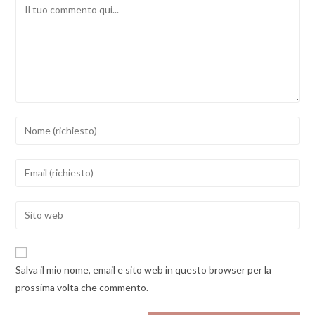
Comment
Inserisci
il
tuo
Inserisci
nome
il
o
tuo
Enter
nome
indirizzo
your
utente
email
website
per
per
URL
commentare
Salva il mio nome, email e sito web in questo browser per la
commentare
(optional)
prossima volta che commento.