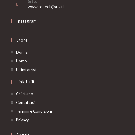
Sito:
application
www.roseebijoux.it
Instagram
Store
Opens
Donna
in
Opens
Uomo
a
in
Opens
Ultimi arrivi
new
a
in
Link Utili
tab
new
a
tab
new
Chi siamo
tab
Contattaci
Termini e Condizioni
Privacy
Seguici