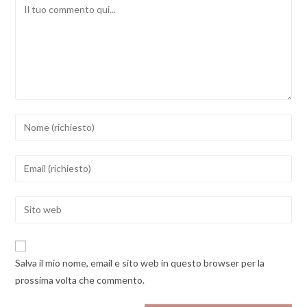
Comment
Inserisci
il
tuo
Inserisci
nome
il
o
tuo
Enter
nome
indirizzo
your
utente
email
website
per
per
URL
commentare
Salva il mio nome, email e sito web in questo browser per la
commentare
(optional)
prossima volta che commento.