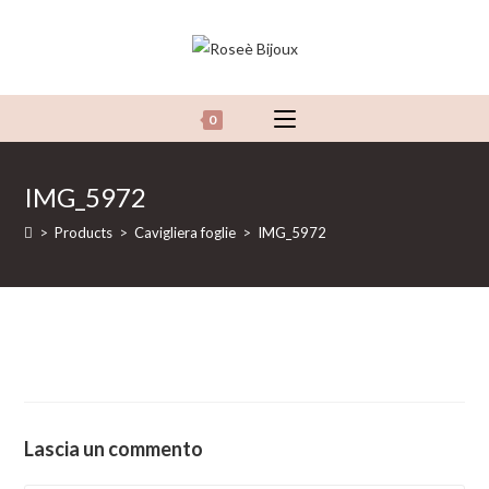
Salta
al
contenuto
0
IMG_5972
>
Products
>
Cavigliera foglie
>
IMG_5972
Lascia un commento