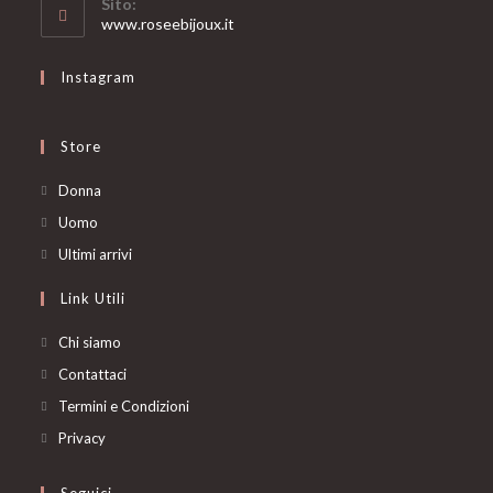
Sito:
application
www.roseebijoux.it
Instagram
Store
Opens
Donna
in
Opens
Uomo
a
in
Opens
Ultimi arrivi
new
a
in
Link Utili
tab
new
a
tab
new
Chi siamo
tab
Contattaci
Termini e Condizioni
Privacy
Seguici