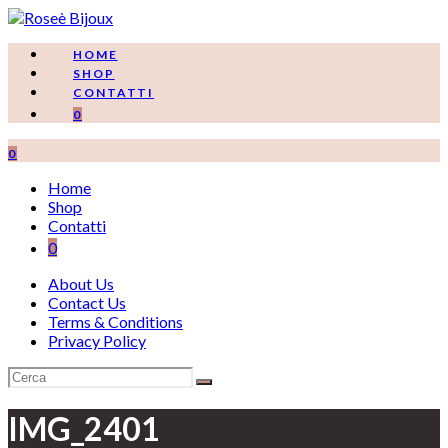
Salta
al
contenuto
HOME
SHOP
CONTATTI
0
0
Home
Shop
Contatti
0
About Us
Contact Us
Terms & Conditions
Privacy Policy
IMG_2401