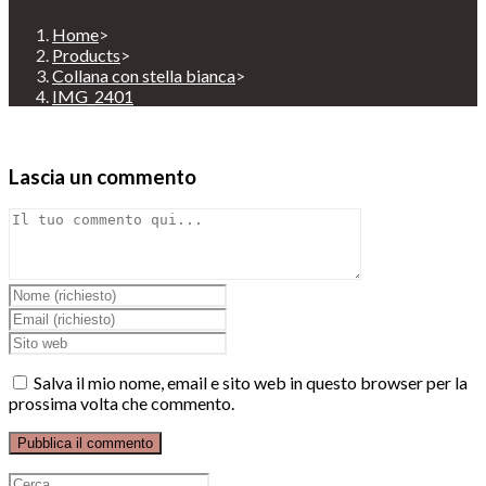
Home
>
Products
>
Collana con stella bianca
>
IMG_2401
Lascia un commento
Comment
Inserisci
il
Inserisci
tuo
il
Enter
nome
tuo
your
o
indirizzo
website
Salva il mio nome, email e sito web in questo browser per la
nome
email
URL
prossima volta che commento.
utente
per
(optional)
per
commentare
commentare
Ricerca