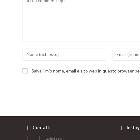
Inserisci
Inserisci
il
il
tuo
tuo
Salva il mio nome, email e sito web in questo browser p
nome
indirizzo
o
email
nome
per
utente
commentare
per
commentare
Contatti
Insta
Indirizzo: