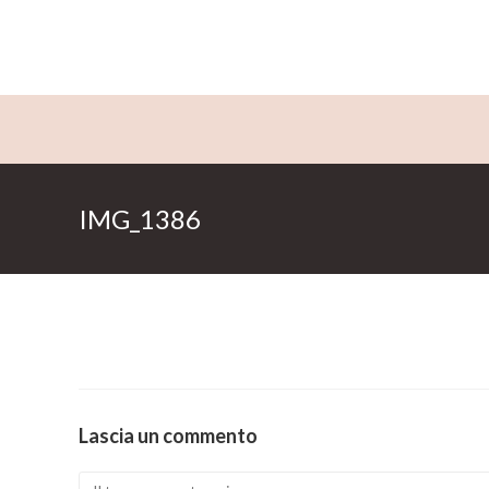
Salta
al
contenuto
IMG_1386
Lascia un commento
Comment