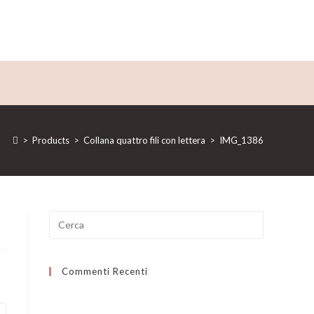
>
Products
>
Collana quattro fili con lettera
>
IMG_1386
Ricerca
per:
Commenti Recenti