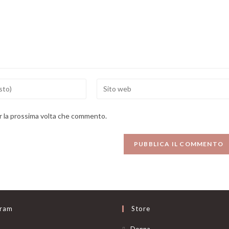
Enter
your
website
er la prossima volta che commento.
URL
(optional)
gram
Store
Opens
Donna