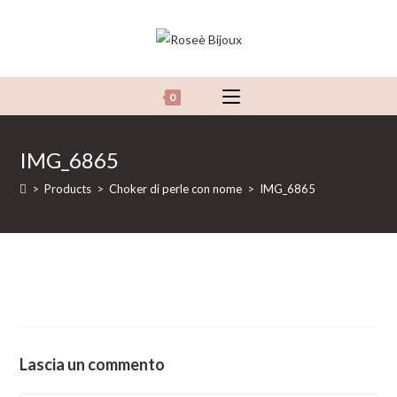
Salta
al
contenuto
0
IMG_6865
>
Products
>
Choker di perle con nome
>
IMG_6865
Lascia un commento