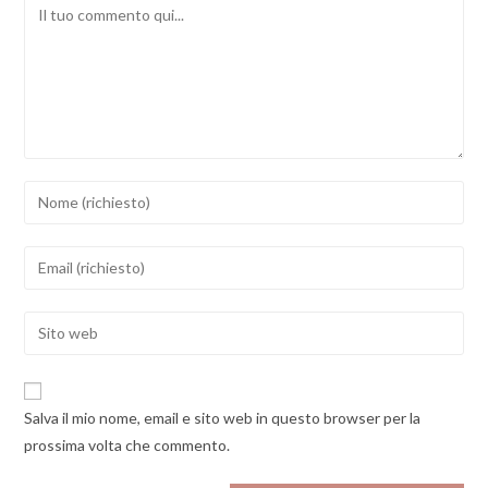
Comment
Inserisci
il
tuo
Inserisci
nome
il
o
tuo
Enter
nome
indirizzo
your
utente
email
website
per
per
URL
commentare
Salva il mio nome, email e sito web in questo browser per la
commentare
(optional)
prossima volta che commento.