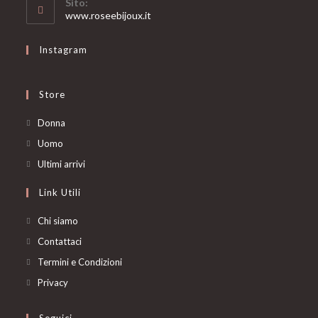
Sito:
application
www.roseebijoux.it
Instagram
Store
Opens
Donna
in
Opens
Uomo
a
in
Opens
Ultimi arrivi
new
a
in
Link Utili
tab
new
a
tab
new
Chi siamo
tab
Contattaci
Termini e Condizioni
Privacy
Seguici