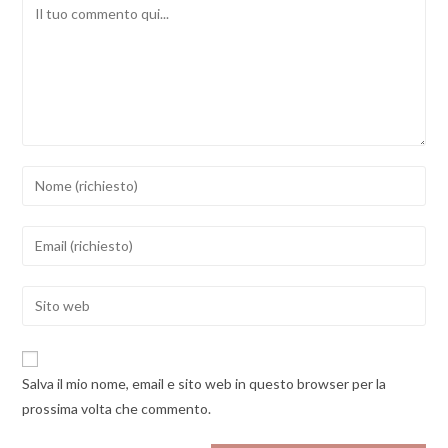
Comment
Inserisci
il
tuo
Inserisci
nome
il
o
tuo
Enter
nome
indirizzo
your
utente
email
website
per
per
URL
commentare
Salva il mio nome, email e sito web in questo browser per la
commentare
(optional)
prossima volta che commento.