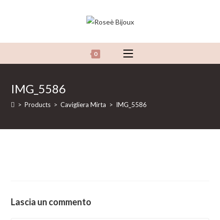
Salta
al
contenuto
0
IMG_5586
>
Products
>
Cavigliera Mirta
>
IMG_5586
Lascia un commento