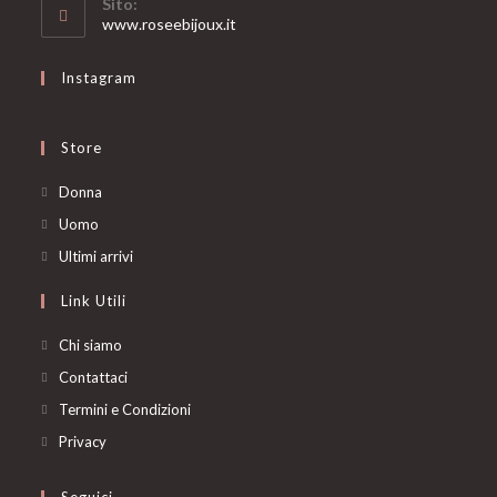
Sito:
application
www.roseebijoux.it
Instagram
Store
Opens
Donna
in
Opens
Uomo
a
in
Opens
Ultimi arrivi
new
a
in
Link Utili
tab
new
a
tab
new
Chi siamo
tab
Contattaci
Termini e Condizioni
Privacy
Seguici