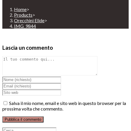
Home
>
Products
>
Orecchini Elide
>
IMG_9844
Lascia un commento
Comment
Inserisci
il
Inserisci
tuo
il
Enter
nome
tuo
your
o
indirizzo
website
Salva il mio nome, email e sito web in questo browser per la
nome
email
URL
prossima volta che commento.
utente
per
(optional)
per
commentare
commentare
Ricerca