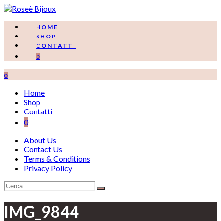
Salta
al
contenuto
HOME
SHOP
CONTATTI
0
0
Home
Shop
Contatti
0
About Us
Contact Us
Terms & Conditions
Privacy Policy
IMG_9844