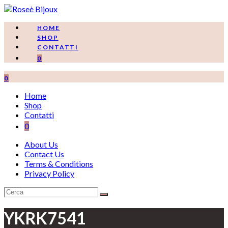
Salta
al
contenuto
HOME
SHOP
CONTATTI
0
0
Home
Shop
Contatti
0
About Us
Contact Us
Terms & Conditions
Privacy Policy
YKRK7541