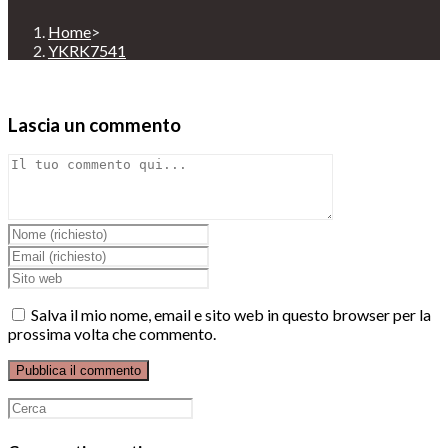
Home
>
YKRK7541
Lascia un commento
Comment
Inserisci
il
Inserisci
tuo
il
Enter
nome
tuo
your
o
indirizzo
website
Salva il mio nome, email e sito web in questo browser per la
nome
email
URL
prossima volta che commento.
utente
per
(optional)
per
commentare
commentare
Ricerca
per: