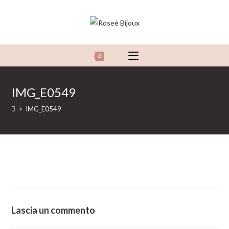
Salta
al
contenuto
0
IMG_E0549
>
IMG_E0549
Lascia un commento