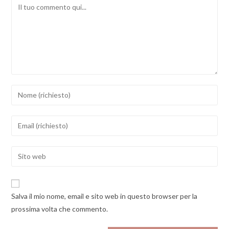
Comment
Inserisci
il
tuo
Inserisci
nome
il
o
tuo
Enter
nome
indirizzo
your
utente
email
website
per
per
URL
commentare
Salva il mio nome, email e sito web in questo browser per la
commentare
(optional)
prossima volta che commento.