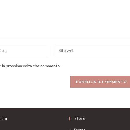
Enter
your
website
er la prossima volta che commento.
URL
(optional)
gram
Store
Opens
Donna