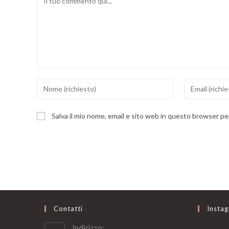
Inserisci
Inserisci
il
il
tuo
tuo
Salva il mio nome, email e sito web in questo browser p
nome
indirizzo
o
email
nome
per
utente
commentare
per
commentare
Contatti
Insta
Indirizzo: