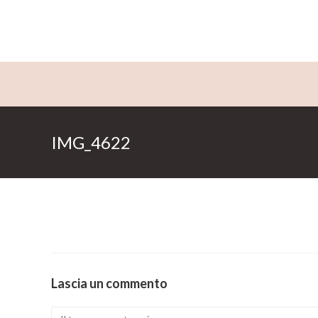
Salta
al
contenuto
IMG_4622
Lascia un commento
Comment