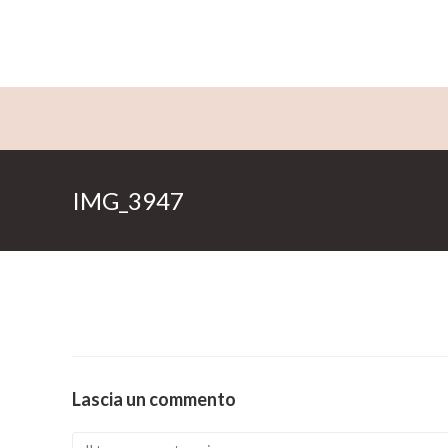
Salta
al
contenuto
IMG_3947
Lascia un commento
Comment