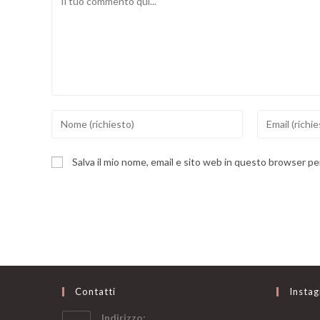
Inserisci
Inserisci
il
il
tuo
tuo
Salva il mio nome, email e sito web in questo browser p
nome
indirizzo
o
email
nome
per
utente
commentare
per
commentare
Contatti
Insta
Indirizzo: