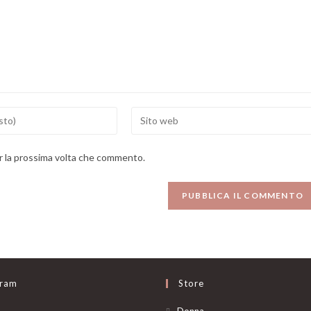
Enter
your
website
er la prossima volta che commento.
URL
(optional)
gram
Store
Opens
Donna