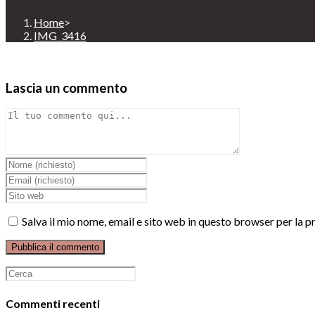
Home
>
IMG_3416
Lascia un commento
Comment
Inserisci
il
Inserisci
tuo
il
Enter
nome
tuo
your
o
indirizzo
website
Salva il mio nome, email e sito web in questo browser per la
nome
email
URL
utente
per
(optional)
per
commentare
commentare
Ricerca
per:
Commenti recenti