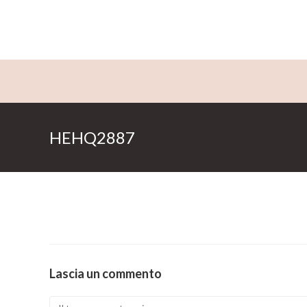
Salta
al
contenuto
HEHQ2887
Lascia un commento
Comment