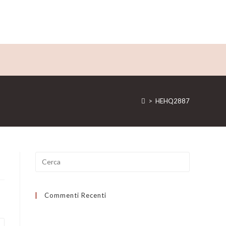
>
HEHQ2887
Ricerca
per:
Commenti Recenti