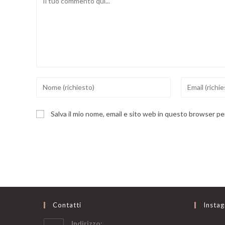
Inserisci
Inserisci
il
il
tuo
tuo
Salva il mio nome, email e sito web in questo browser p
nome
indirizzo
o
email
nome
per
utente
commentare
per
commentare
Contatti
Insta
Indirizzo: