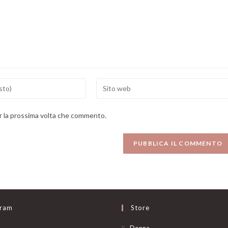
Enter
your
website
er la prossima volta che commento.
URL
(optional)
gram
Store
Opens
Donna