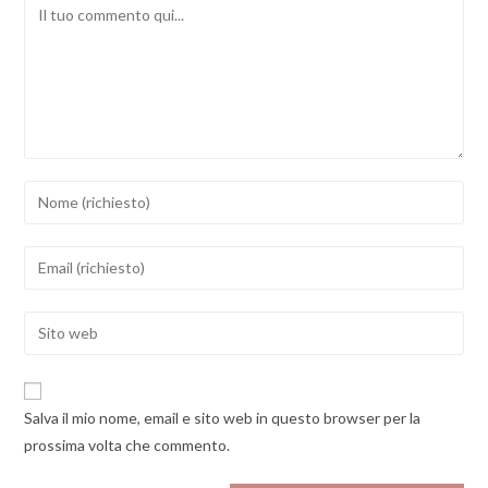
Comment
Inserisci
il
tuo
Inserisci
nome
il
o
tuo
Enter
nome
indirizzo
your
utente
email
website
per
per
URL
commentare
Salva il mio nome, email e sito web in questo browser per la
commentare
(optional)
prossima volta che commento.