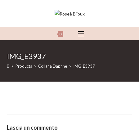
Salta
al
contenuto
0
IMG_E3937
>
Products
>
Collana Daphne
>
IMG_E3937
Lascia un commento