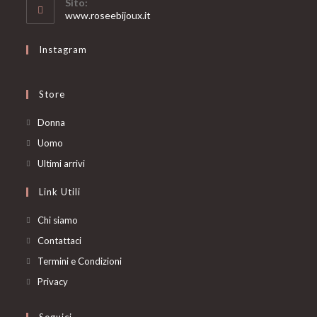
Sito:
application
www.roseebijoux.it
Instagram
Store
Opens
Donna
in
Opens
Uomo
a
in
Opens
Ultimi arrivi
new
a
in
Link Utili
tab
new
a
tab
new
Chi siamo
tab
Contattaci
Termini e Condizioni
Privacy
Seguici