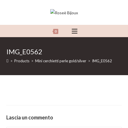
Salta
al
contenuto
0
IMG_E0562
>
Products
>
Mini cerchietti perle gold/silver
>
IMG_E0562
Lascia un commento