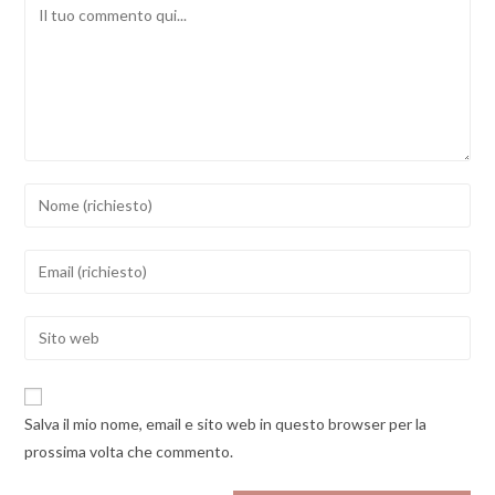
Comment
Inserisci
il
tuo
Inserisci
nome
il
o
tuo
Enter
nome
indirizzo
your
utente
email
website
per
per
URL
commentare
Salva il mio nome, email e sito web in questo browser per la
commentare
(optional)
prossima volta che commento.