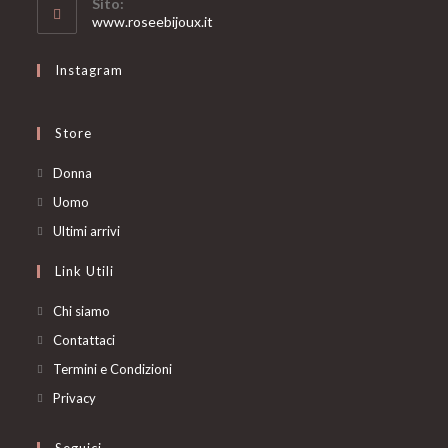
Sito:
application
www.roseebijoux.it
Instagram
Store
Opens
Donna
in
Opens
Uomo
a
in
Opens
Ultimi arrivi
new
a
in
Link Utili
tab
new
a
tab
new
Chi siamo
tab
Contattaci
Termini e Condizioni
Privacy
Seguici